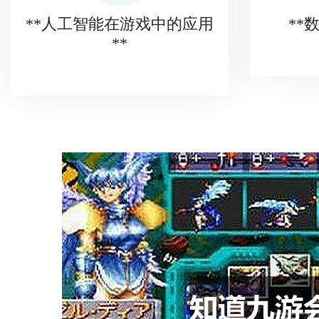
**人工智能在游戏中的应用
**
**