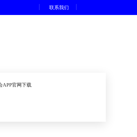
联系我们
会APP官网下载